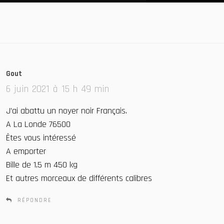
Gout
d
i
6 juin 2021 à 15 h 49 min
t
J’ai abattu un noyer noir Français.
:
A La Londe 76500
Êtes vous intéressé
A emporter
Bille de 1,5 m 450 kg
Et autres morceaux de différents calibres
RÉPONDRE