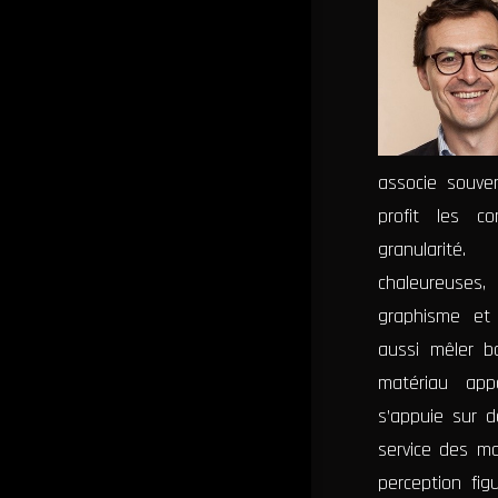
Colombine
Méduse
Méduse
associe souve
profit les c
La
granularité
Dame
chaleureuses
de
graphisme et 
Roscoff
aussi mêler bo
matériau appo
La
Dame
s’appuie sur d
de
service des m
Roscoff
perception fi