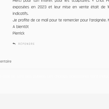
Merci pour ton intérêt pour les sculptures. « Chat
exposées en 2023 et leur mise en vente était de 16
indicatifs.
Je profite de ce mail pour te remercier pour l’araigné
A bientôt
Pierrick
RÉPONDRE
entaire
e-mail ne sera pas publiée.
Les champs obligatoires sont indi