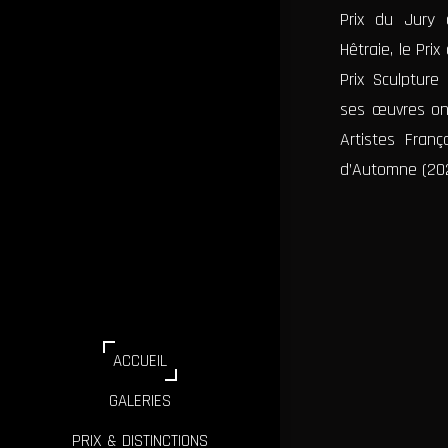
Sand
Prix du Jury 
-
Hêtraie, le Pri
Sculpture
Prix Sculptur
ses œuvres on
Georges
Sand
Artistes Fran
-
d’Automne (202
Sculpture
La
chandelière
La
chandelière
ACCUEIL
GALERIES
Le
PRIX & DISTINCTIONS