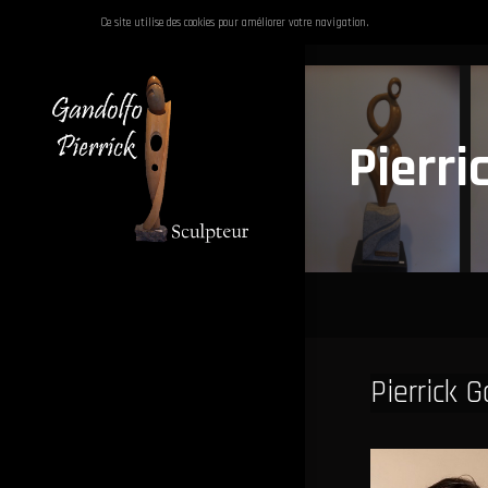
Ce site utilise des cookies pour améliorer votre navigation.
Pierri
Pierrot
et
Pierrick 
Colombine
Pierrot
et