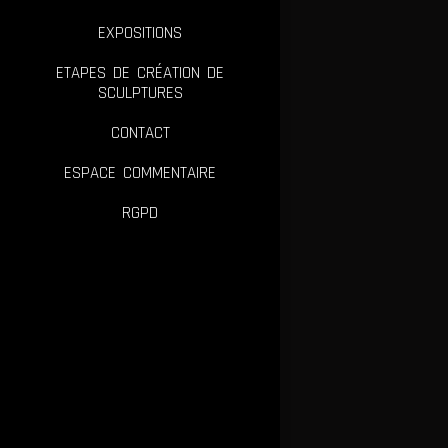
chat
EXPOSITIONS
Persée
ETAPES DE CRÉATION DE
Le
SCULPTURES
chat
Persée
CONTACT
ESPACE COMMENTAIRE
RGPD
Monsieur
Pompadour
n°1