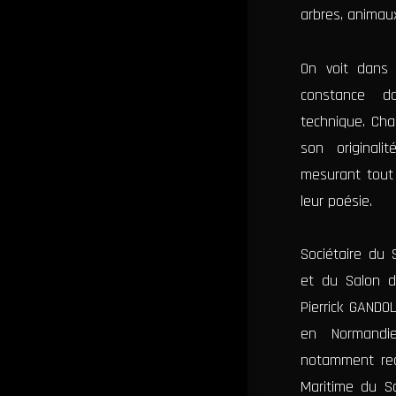
arbres, animaux
L'amante
religieuse
On voit dans 
constance da
L'amante
technique. Cha
religieuse
son original
mesurant tout 
Sorcier
leur poésie.
mangeur
d'âmes
Sociétaire du 
Sorcier
et du Salon d
mangeur
Pierrick GAND
d'âmes
en Normandi
notamment reç
Georges
Maritime du S