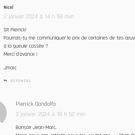
Nicol
d
i
2 janvier 2024 à 14 h 58 min
t
Slt Pierrick!
:
Pourrais-tu me communiquer le prix de certaines de tes œuvr
à la gueule cassée ?
Merci d’avance !
Jmarc
RÉPONDRE
d
Pierrick Gandolfo
i
3 janvier 2024 à 18 h 52 min
t
Bonsoir Jean-Marc,
: