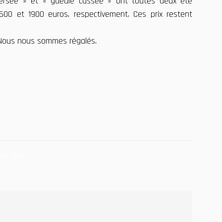
 Persée » et « gueule cassée » ont toutes deux été
00 et 1900 euros, respectivement. Ces prix restent
e. Nous nous sommes régalés.
qués avec
*