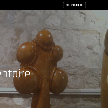
OUI, J'ACCEPTE.
sé
ntaire