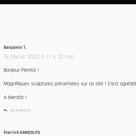
Benjamin T.
d
i
16 février 2020 à 11 h 32 min
t
Bonjour Pierrick !
:
Magnifiques sculptures présentées sur ce site ! C’est agréable
A bientôt !
RÉPONDRE
Pierrick GANDOLFO
d