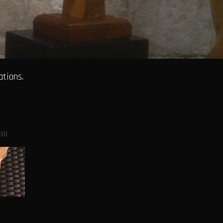
ations.
ROI