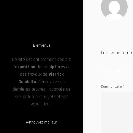
Bienvenue
Laisser un comm
Ce site est entièrement dédié à
l’
exposition
des
sculptures
et
Votre adresse 
des travaux de
Pierrick
Gandolfo
. Découvrez ses
Commentaire
*
dernières œuvres, l’avancée de
ses différents projets et ses
expositions.
Retrouvez-moi sur