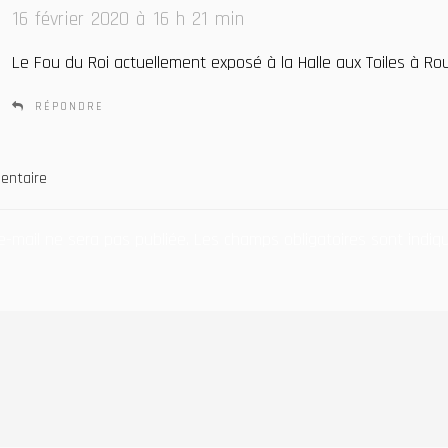
i
16 février 2020 à 16 h 21 min
t
Le Fou du Roi actuellement exposé à la Halle aux Toiles à Ro
:
RÉPONDRE
entaire
e-mail ne sera pas publiée.
Les champs obligatoires sont indi